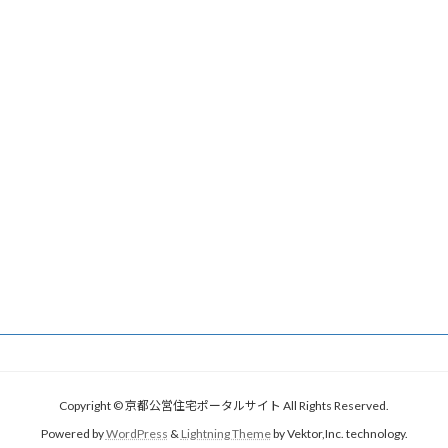
Copyright © 京都公営住宅ポータルサイト All Rights Reserved.
Powered by
WordPress
&
Lightning Theme
by Vektor,Inc. technology.