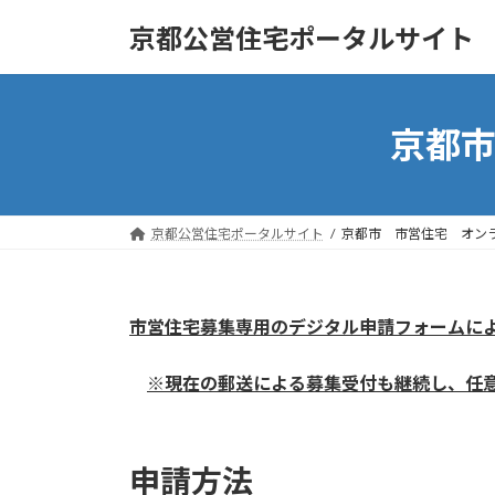
コ
ナ
京都公営住宅ポータルサイト
ン
ビ
テ
ゲ
ン
ー
ツ
シ
京都
へ
ョ
ス
ン
キ
に
ッ
移
京都公営住宅ポータルサイト
京都市 市営住宅 オン
プ
動
市営住宅募集専用のデジタル申請フォームに
※現在の郵送による募集受付も継続し、任
申請方法