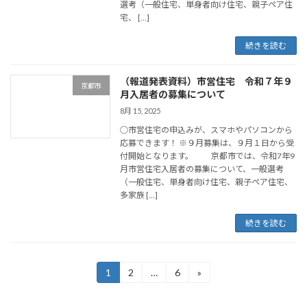
選考（一般住宅、単身者向け住宅、親子ペア住
宅、 […]
続きを読む
（報道発表資料）市営住宅 令和７年９
京都市
月入居者の募集について
8月 15, 2025
○市営住宅の申込みが、スマホやパソコンから
応募できます！ ※９月募集は、９月１日から受
付開始となります。 京都市では、令和7年9
月市営住宅入居者の募集について、一般選考
（一般住宅、単身者向け住宅、親子ペア住宅、
多家族 […]
続きを読む
投
1
2
…
6
»
固
固
固
定
定
定
稿
ペ
ペ
ペ