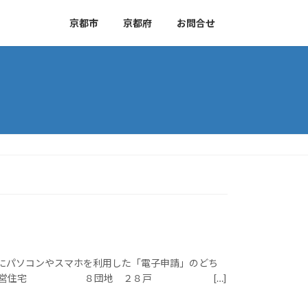
京都市
京都府
お問合せ
、新たにパソコンやスマホを利用した「電子申請」のどち
一般募集 府営住宅 ８団地 ２８戸 […]