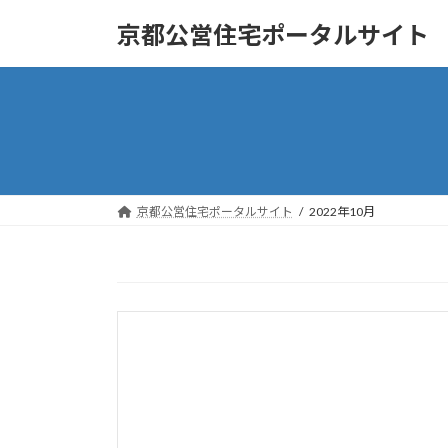
コ
ナ
京都公営住宅ポータルサイト
ン
ビ
テ
ゲ
ン
ー
ツ
シ
へ
ョ
ス
ン
キ
に
ッ
移
京都公営住宅ポータルサイト
2022年10月
プ
動