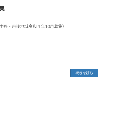
結果
果（中丹・丹後地域令和４年10月募集）
続きを読む