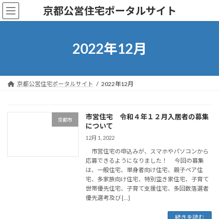
コ
ナ
京都公営住宅ポータルサイト
ン
ビ
テ
ゲ
ン
ー
ツ
シ
2022年12月
へ
ョ
ス
ン
キ
に
ッ
移
京都公営住宅ポータルサイト
2022年12月
プ
動
市営住宅 令和４年１２月入居者の募集
京都市
について
12月 1, 2022
市営住宅の申込みが、スマホやパソコンから
応募できるようになりました！ 今回の募集
は、一般住宅、単身者向け住宅、親子ペア住
宅、多家族向け住宅、特別空き家住宅、子育て
世帯優先住宅、子育て支援住宅、多回数落選者
優先選考及び […]
続きを読む