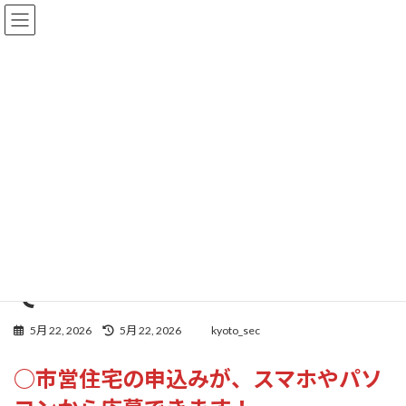
コ
ナ
京都公営住宅ポータルサイト
ン
ビ
テ
ゲ
ン
ー
ツ
シ
京都市
へ
ョ
ス
ン
キ
に
ッ
移
京都公営住宅ポータルサイト
京都市
プ
動
（報道発表資料）市営住宅 令和８年６月入居者の募集について
（報道発表資料）市営住宅 令
和８年６月入居者の募集につい
て
最
5月 22, 2026
5月 22, 2026
kyoto_sec
終
更
○
市営住宅の申込みが、スマホやパソ
新
日