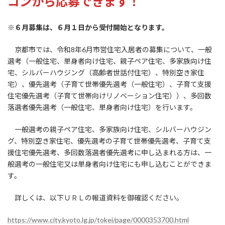
コンから応募できます！
時
:
※６月募集は、６月１日から受付開始となります。
京都市では、令和8年6月市営住宅入居者の募集について、一般
選考（一般住宅、単身者向け住宅、親子ペア住宅、多家族向け住
宅、シルバーハウジング（高齢者世話付住宅）、特別空き家住
宅）、優先選考（子育て世帯優先選考（一般住宅）、子育て支援
住宅優先選考（子育て世帯向けリノベーション住宅））、多回数
落選者優先選考（一般住宅、単身者向け住宅）を行います。
一般選考の親子ペア住宅、多家族向け住宅、シルバーハウジン
グ、特別空き家住宅、優先選考の子育て世帯優先選考、子育て支
援住宅優先選考、多回数落選者優先選考に申し込まれる方は、一
般選考の一般住宅又は単身者向け住宅にも申し込むことができま
す。
詳しくは、以下ＵＲＬの報道資料を御確認ください。
https://www.city.kyoto.lg.jp/tokei/page/0000353700.html