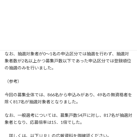
令和6年4月1日～10日に実施した市営住宅の入居者募集につい
て、5月23日午後1時30分から京都市国際交流会館イベントホール
において公開抽選会を行った結果、登録者及び補欠順位1位の方が
決定しました。
なお、抽選対象者が0～1名の申込区分では抽選を行わず、抽選対
象者数が2名以上かつ募集戸数以下であった申込区分では登録順位
の抽選のみを行いました。
（参考）
今回の募集全体では、866名から申込みがあり、49名の無資格者を
除く817名が抽選対象者となりました。
なお、一般選考については、募集戸数54戸に対し、817名が抽選対
象者となり、応募倍率は15．1倍でした。
詳しくは、以下ＵＲＬの広報資料を御確認ください。